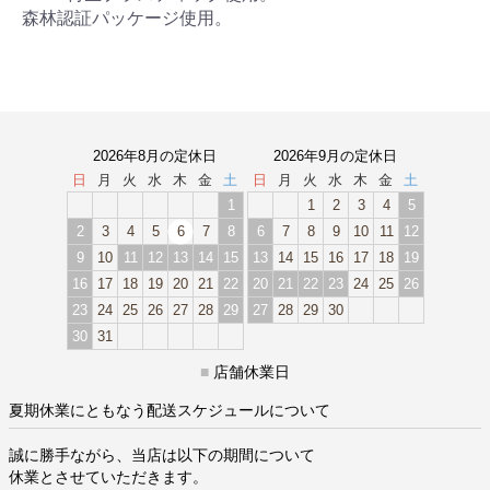
森林認証パッケージ使用。
2026年8月の定休日
2026年9月の定休日
日
月
火
水
木
金
土
日
月
火
水
木
金
土
1
1
2
3
4
5
2
3
4
5
6
7
8
6
7
8
9
10
11
12
9
10
11
12
13
14
15
13
14
15
16
17
18
19
16
17
18
19
20
21
22
20
21
22
23
24
25
26
23
24
25
26
27
28
29
27
28
29
30
30
31
■
店舗休業日
夏期休業にともなう配送スケジュールについて
誠に勝手ながら、当店は以下の期間について
休業とさせていただきます。