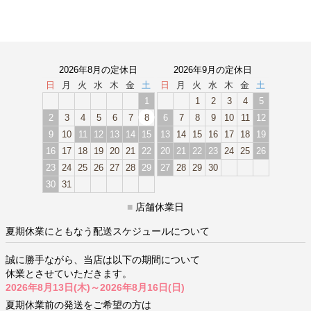
2026年8月の定休日
2026年9月の定休日
日
月
火
水
木
金
土
日
月
火
水
木
金
土
1
1
2
3
4
5
2
3
4
5
6
7
8
6
7
8
9
10
11
12
9
10
11
12
13
14
15
13
14
15
16
17
18
19
16
17
18
19
20
21
22
20
21
22
23
24
25
26
23
24
25
26
27
28
29
27
28
29
30
30
31
■
店舗休業日
夏期休業にともなう配送スケジュールについて
誠に勝手ながら、当店は以下の期間について
休業とさせていただきます。
2026年8月13日(木)～2026年8月16日(日)
夏期休業前の発送をご希望の方は