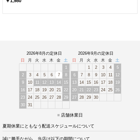
￥1,980
2026年8月の定休日
2026年9月の定休日
日
月
火
水
木
金
土
日
月
火
水
木
金
土
1
1
2
3
4
5
2
3
4
5
6
7
8
6
7
8
9
10
11
12
9
10
11
12
13
14
15
13
14
15
16
17
18
19
16
17
18
19
20
21
22
20
21
22
23
24
25
26
23
24
25
26
27
28
29
27
28
29
30
30
31
■
店舗休業日
夏期休業にともなう配送スケジュールについて
誠に勝手ながら、当店は以下の期間について