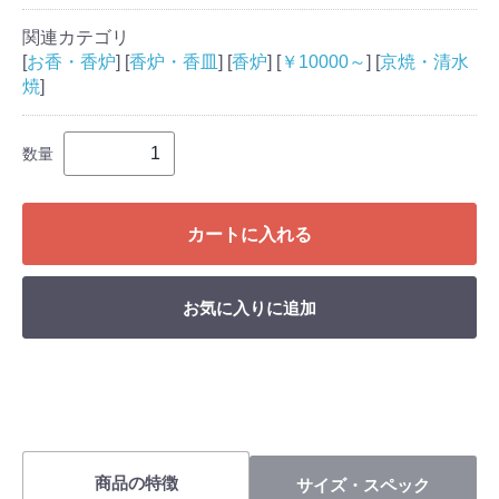
関連カテゴリ
[
お香・香炉
] [
香炉・香皿
] [
香炉
] [
￥10000～
] [
京焼・清水
焼
]
数量
カートに入れる
お気に入りに追加
商品の特徴
サイズ・スペック