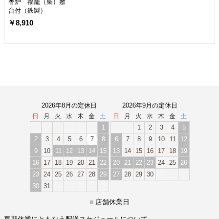
香炉 福籠（梟）敷
台付（鉄製）
￥8,910
2026年8月の定休日
2026年9月の定休日
日
月
火
水
木
金
土
日
月
火
水
木
金
土
1
1
2
3
4
5
2
3
4
5
6
7
8
6
7
8
9
10
11
12
9
10
11
12
13
14
15
13
14
15
16
17
18
19
16
17
18
19
20
21
22
20
21
22
23
24
25
26
23
24
25
26
27
28
29
27
28
29
30
30
31
■
店舗休業日