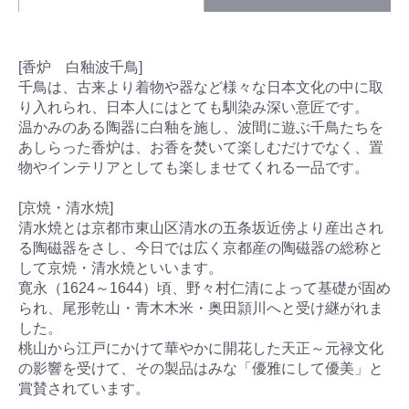
[香炉 白釉波千鳥]
千鳥は、古来より着物や器など様々な日本文化の中に取
り入れられ、日本人にはとても馴染み深い意匠です。
温かみのある陶器に白釉を施し、波間に遊ぶ千鳥たちを
あしらった香炉は、お香を焚いて楽しむだけでなく、置
物やインテリアとしても楽しませてくれる一品です。
[京焼・清水焼]
清水焼とは京都市東山区清水の五条坂近傍より産出され
る陶磁器をさし、今日では広く京都産の陶磁器の総称と
して京焼・清水焼といいます。
寛永（1624～1644）頃、野々村仁清によって基礎が固め
られ、尾形乾山・青木木米・奥田頴川へと受け継がれま
した。
桃山から江戸にかけて華やかに開花した天正～元禄文化
の影響を受けて、その製品はみな「優雅にして優美」と
賞賛されています。