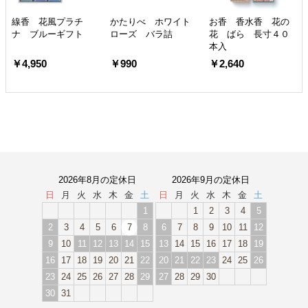
線香 花風プラチ
かたりべ ホワイト
お香 香水香 花の
ナ ブルーギフト
ローズ バラ詰
花 ばら 長寸４０
本入
￥4,950
￥990
￥2,640
2026年8月の定休日
2026年9月の定休日
日
月
火
水
木
金
土
日
月
火
水
木
金
土
1
1
2
3
4
5
2
3
4
5
6
7
8
6
7
8
9
10
11
12
9
10
11
12
13
14
15
13
14
15
16
17
18
19
16
17
18
19
20
21
22
20
21
22
23
24
25
26
23
24
25
26
27
28
29
27
28
29
30
30
31