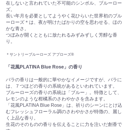
在しないと言われていた不可能のシンボル、ブルーロー
ズ。
長い年月を必要としてようやく花ひらいた世界初のブル
ーローズ＊は、夜が明けたばかりの空を思わせる、ほの
かな青さ。
つぼみが開くとともに放たれるみずみずしく芳醇な香
り。
＊サントリーブルーローズ アプローズ®
「花風PLATINA Blue Rose」の香り
バラの香りは一般的に華やかなイメージですが、バラに
は、７つほどの香りの系統があるといわれています。
ブルーローズの香りの系統は「ブルー」。特徴として、
レモンのような柑橘系のさわやかさを含みます。
「花風PLATINA Blue Rose」は、祈りのシーンにとけ込
むフレッシュフローラル調のさわやかさが特徴の、麗し
く上品な香り。
生花のそのものの香りを伝えることに力を注いだ創香で