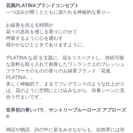
花風PLATINAブランドコンセプト
―つぼみが開くとともに放たれる神秘的な香り―
お線香を供える時間が
花々の息吹を感じる香りにのせて
呼吸するように心を通わす
穏やかなひとときでありますように。
‘PLATINA な花’を主題に、花をリスペクトし、持続可能
な原料も取り入れて創香したワンランク上のフレッシュ
フラワーそのものの香りのお線香ブランド「花風
PLATINA」。
美しく神秘的で、まるでフレグランスのような仕上がり
は、花のように空間にとけ込みながら、供養シーンに見
合う佇まいです。
世界初の青いバラ、サントリーブルーローズ アプローズ
®
神話や物語、詩の中に姿をみせながらも、自然界には存