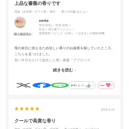
上品な薔薇の香りです
用途（自宅用・ギフト用）
:両方
香りの印象
:ほどよい
verte
年代:
60代
性別:
女性
住まい:
持ち家マンション
使用箇所:
リビング（LDK）
お住まいの地域:
関東
母の命日に供えるため珍しい香りのお線香を探していたところ、
こちらを見つけました。
長い年月をかけて誕生した青い薔薇「アプローズ
（APPLAUSE)」の花の粉末と水分を香原料に加えているそう
続きを読む
で、上品な香りが立ち上がり、日常使いのお香としても楽しめそ
うです。
参考になった
0
Like!
0
2026.4.16
クールで高貴な香り