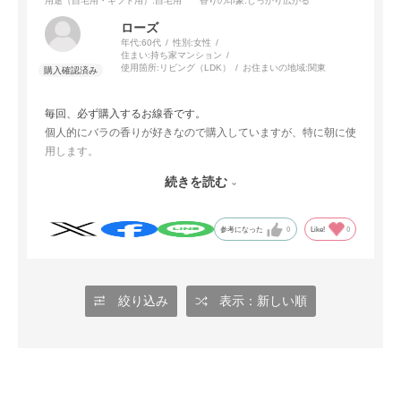
用途（自宅用・ギフト用）
:自宅用
香りの印象
:しっかり広がる
ローズ
年代:
60代
性別:
女性
住まい:
持ち家マンション
使用箇所:
リビング（LDK）
お住まいの地域:
関東
毎回、必ず購入するお線香です。
個人的にバラの香りが好きなので購入していますが、特に朝に使
用します。
甘い香りではなく高貴で深みのある香りだと思います。
続きを読む
亡くなった母もバラの香りが好きでしたので喜んでいるのではな
いでしょうか。
そのパッケージはまさに香りを表しているように思います。
参考になった
0
Like!
0
絞り込み
表示：新しい順