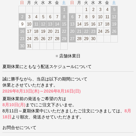
日
月
火
水
木
金
土
日
月
火
水
木
金
土
1
1
2
3
4
5
2
3
4
5
6
7
8
6
7
8
9
10
11
12
9
10
11
12
13
14
15
13
14
15
16
17
18
19
16
17
18
19
20
21
22
20
21
22
23
24
25
26
23
24
25
26
27
28
29
27
28
29
30
30
31
■
店舗休業日
夏期休業にともなう配送スケジュールについて
誠に勝手ながら、当店は以下の期間について
休業とさせていただきます。
2026年8月13日(木)～2026年8月16日(日)
夏期休業前の発送をご希望の方は
8月10日(月)
までにご注文下さいませ。
8月11日～夏期休業中にいただきましたご注文につきましては、
8月
18日
より順次、発送させていただきます。
お問合せについて