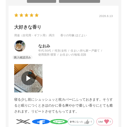
2026.6.13
大好きな香り
用途（自宅用・ギフト用）
:両方
香りの印象
:ほどよい
なおみ
年代:
50代
性別:
女性
住まい:
持ち家一戸建て
使用箇所:
寝室
お住まいの地域:
北陸
寝る少し前にシュッシュッと枕カバーにふっておきます。そうす
ると眠りにつくときほのかに香る爽やかで優しい香りにとても癒
されます。リピートさせてもらってます。
参考になった
0
Like!
0