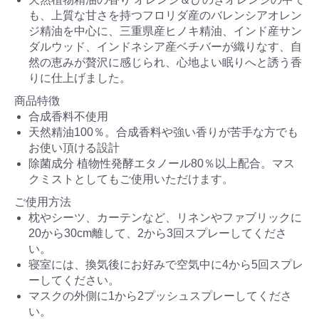
も、上質な甘さを持つフロリダ産のバレンシアオレン
ジ精油を中心に、三重県産ヒノキ精油、インド産サン
ダルウッド、インドネシア産ベチバーが織りなす、自
然の恵みが贅沢に感じられ、心地よい眠りへと誘う香
りに仕上げました。
商品特徴
合成香料不使用
天然精油100％。合成香料や強い香りが苦手な方でも
お使い頂ける設計
除菌成分 植物性発酵エタノール80％以上配合。マス
クミストとしてもご使用いただけます。
ご使用方法
枕やシーツ、カーテンなど、リネンやファブリックに
20から30cm離して、2から3回スプレーしてくださ
い。
寝室には、換気後にお好みで空気中に4から5回スプレ
ーしてください。
マスクの外側に1から2プッシュスプレーしてくださ
い。