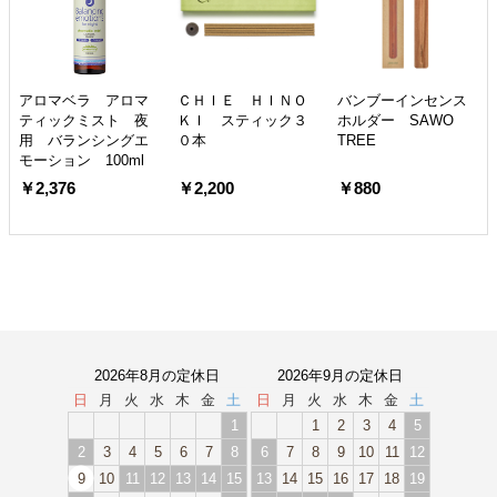
アロマベラ アロマ
ＣＨＩＥ ＨＩＮＯ
バンブーインセンス
ティックミスト 夜
ＫＩ スティック３
ホルダー SAWO
用 バランシングエ
０本
TREE
モーション 100ml
￥2,376
￥2,200
￥880
2026年8月の定休日
2026年9月の定休日
日
月
火
水
木
金
土
日
月
火
水
木
金
土
1
1
2
3
4
5
2
3
4
5
6
7
8
6
7
8
9
10
11
12
9
10
11
12
13
14
15
13
14
15
16
17
18
19