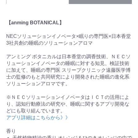
【anming BOTANICAL】
NECソリューションイノベータ×眠りの専門医×日本香堂
3社共創の睡眠のソリューションアロマ
アンミング ボタニカルは日本香堂の調香技術、ＮＥＣソ
リューションイノベータの睡眠に対する知見、検証技術
に加えて、睡眠の専門医 スリープクリニック遠藤医学博
士の監修のもと共同研究により開発された睡眠の進化系
ソリューションアロマです。
※ＮＥＣソリューションイノベータはＩＣＴの活用によ
り、認知行動療法の研究や、睡眠に関するアプリ開発な
どにも取り組んでいます。
アプリ詳細はこちらから》》
香り
天然植物精油の香り オレンジ＆ひのきオレンジの中で