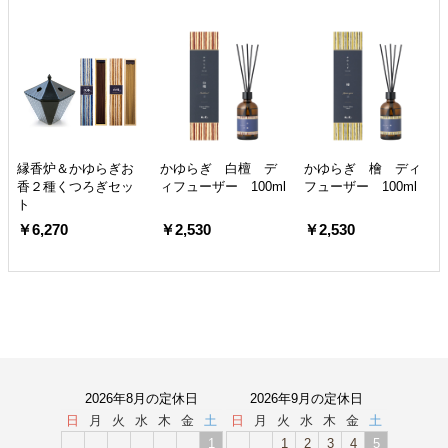
縁香炉＆かゆらぎお
かゆらぎ 白檀 デ
かゆらぎ 檜 ディ
香２種くつろぎセッ
ィフューザー 100ml
フューザー 100ml
ト
￥6,270
￥2,530
￥2,530
2026年8月の定休日
2026年9月の定休日
日
月
火
水
木
金
土
日
月
火
水
木
金
土
1
1
2
3
4
5