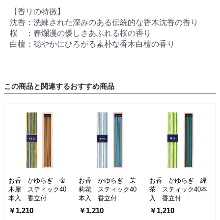
【香リの特徴】
沈香：洗練された深みのある伝統的な香木沈香の香り
桜 ：春爛漫の優しさあふれる桜の香り
白檀：穏やかにひろがる素朴な香木白檀の香り
この商品と関連するおすすめ商品
お香 かゆらぎ 金
お香 かゆらぎ 茉
お香 かゆらぎ 緑
木犀 スティック40
莉花 スティック40
茶 スティック40本
本入 香立付
本入 香立付
入 香立付
￥1,210
￥1,210
￥1,210