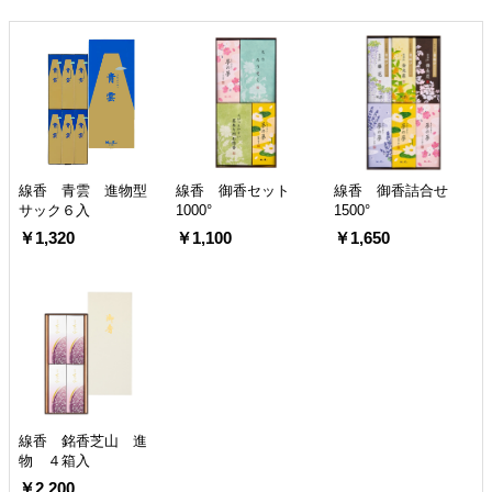
線香 青雲 進物型
線香 御香セット
線香 御香詰合せ
サック６入
1000°
1500°
￥1,320
￥1,100
￥1,650
線香 銘香芝山 進
物 ４箱入
￥2,200