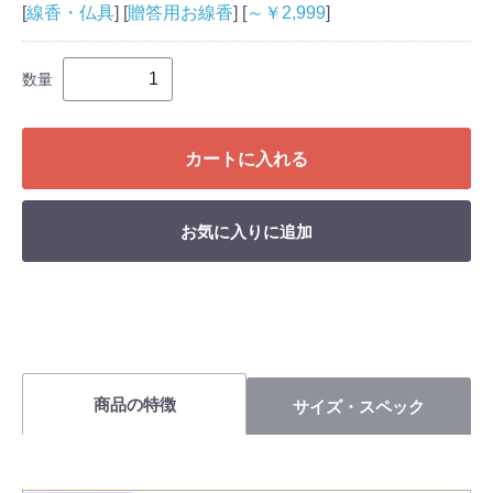
[
線香・仏具
] [
贈答用お線香
] [
～￥2,999
]
数量
カートに入れる
お気に入りに追加
商品の特徴
サイズ・スペック