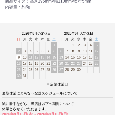
商品サイズ：高さ195mm×幅110mm×奥行5mm
内容量：約3g
2026年8月の定休日
2026年9月の定休日
日
月
火
水
木
金
土
日
月
火
水
木
金
土
1
1
2
3
4
5
2
3
4
5
6
7
8
6
7
8
9
10
11
12
9
10
11
12
13
14
15
13
14
15
16
17
18
19
16
17
18
19
20
21
22
20
21
22
23
24
25
26
23
24
25
26
27
28
29
27
28
29
30
30
31
■
店舗休業日
夏期休業にともなう配送スケジュールについて
誠に勝手ながら、当店は以下の期間について
休業とさせていただきます。
2026年8月13日(木)～2026年8月16日(日)