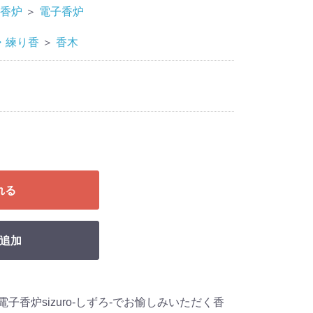
香炉
＞
電子香炉
・練り香
＞
香木
れる
追加
子香炉sizuro-しずろ-でお愉しみいただく香