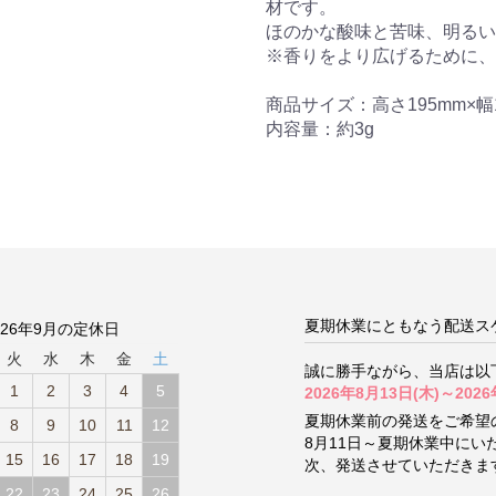
材です。
ほのかな酸味と苦味、明るい
※香りをより広げるために、
商品サイズ：高さ195mm×幅1
内容量：約3g
夏期休業にともなう配送ス
026年9月の定休日
火
水
木
金
土
誠に勝手ながら、当店は以
1
2
3
4
5
2026年8月13日(木)～2026
夏期休業前の発送をご希望
8
9
10
11
12
8月11日～夏期休業中に
15
16
17
18
19
次、発送させていただきま
22
23
24
25
26