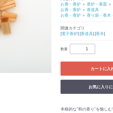
お香・香炉
＞
香炉・香皿
＞
お香・香炉
＞
香道具
お香・香炉
＞
香り袋・香木
関連カテゴリ
[
電子香炉
] [
香道具
] [
香木
]
数量
カートに入
お気に入りに
本格的な"和の香り"を愉しむ電