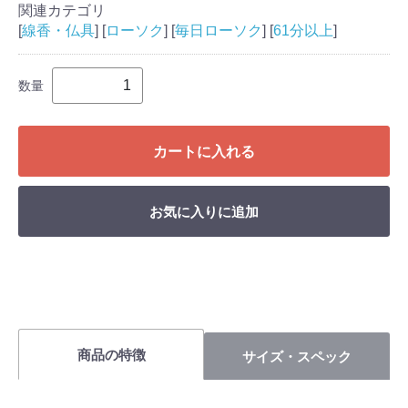
関連カテゴリ
[
線香・仏具
] [
ローソク
] [
毎日ローソク
] [
61分以上
]
数量
カートに入れる
お気に入りに追加
商品の特徴
サイズ・スペック