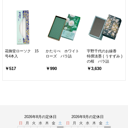
花御堂ローソク 15
かたりべ ホワイト
宇野千代のお線香
号4本入
ローズ バラ詰
特撰淡墨 ( うすずみ )
の桜 バラ詰
￥517
￥990
￥3,630
2026年8月の定休日
2026年9月の定休日
日
月
火
水
木
金
土
日
月
火
水
木
金
土