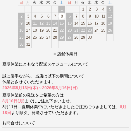
日
月
火
水
木
金
土
日
月
火
水
木
金
土
1
1
2
3
4
5
2
3
4
5
6
7
8
6
7
8
9
10
11
12
9
10
11
12
13
14
15
13
14
15
16
17
18
19
16
17
18
19
20
21
22
20
21
22
23
24
25
26
23
24
25
26
27
28
29
27
28
29
30
30
31
■
店舗休業日
夏期休業にともなう配送スケジュールについて
誠に勝手ながら、当店は以下の期間について
休業とさせていただきます。
2026年8月13日(木)～2026年8月16日(日)
夏期休業前の発送をご希望の方は
8月10日(月)
までにご注文下さいませ。
8月11日～夏期休業中にいただきましたご注文につきましては、
8月
18日
より順次、発送させていただきます。
お問合せについて