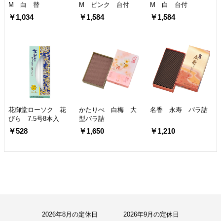
M 白 替
M ピンク 台付
M 白 台付
￥1,034
￥1,584
￥1,584
花御堂ローソク 花
かたりべ 白梅 大
名香 永寿 バラ詰
びら 7.5号8本入
型バラ詰
￥528
￥1,650
￥1,210
2026年8月の定休日
2026年9月の定休日