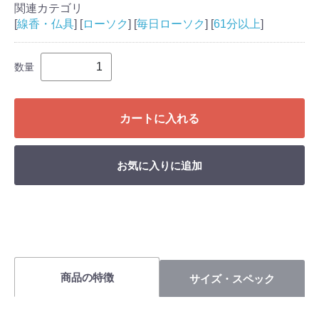
関連カテゴリ
[
線香・仏具
] [
ローソク
] [
毎日ローソク
] [
61分以上
]
数量
カートに入れる
お気に入りに追加
商品の特徴
サイズ・スペック