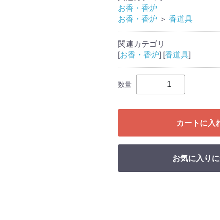
お香・香炉
お香・香炉
＞
香道具
関連カテゴリ
[
お香・香炉
] [
香道具
]
数量
カートに入
お気に入りに