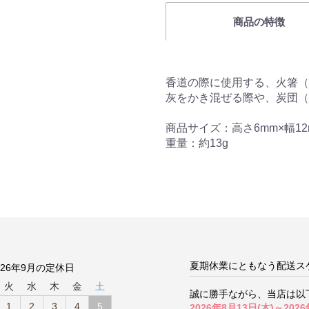
商品の特徴
香道の際に使用する、火箸（
灰をかき混ぜる際や、炭団（
商品サイズ：高さ6mm×幅12
重量：約13g
夏期休業にともなう配送ス
026年9月の定休日
火
水
木
金
土
誠に勝手ながら、当店は以
1
2
3
4
5
2026年8月13日(木)～2026