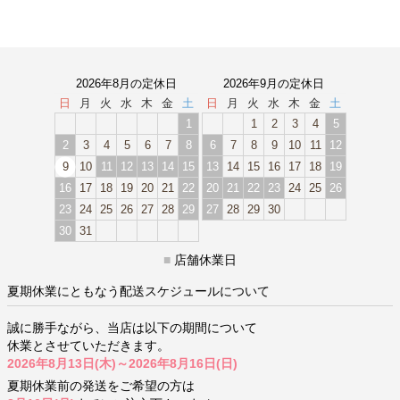
2026年8月の定休日
2026年9月の定休日
日
月
火
水
木
金
土
日
月
火
水
木
金
土
1
1
2
3
4
5
2
3
4
5
6
7
8
6
7
8
9
10
11
12
9
10
11
12
13
14
15
13
14
15
16
17
18
19
16
17
18
19
20
21
22
20
21
22
23
24
25
26
23
24
25
26
27
28
29
27
28
29
30
30
31
■
店舗休業日
夏期休業にともなう配送スケジュールについて
誠に勝手ながら、当店は以下の期間について
休業とさせていただきます。
2026年8月13日(木)～2026年8月16日(日)
夏期休業前の発送をご希望の方は