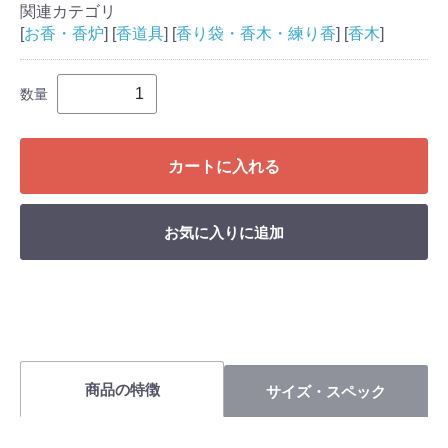
関連カテゴリ
[
お香・香炉
] [
香道具
] [
香り袋・香木・練り香
] [
香木
]
数量
カートに入れる
お気に入りに追加
商品の特徴
サイズ・スペック