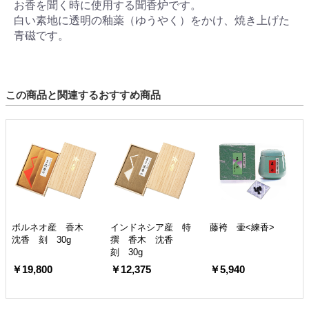
お香を聞く時に使用する聞香炉です。
白い素地に透明の釉薬（ゆうやく）をかけ、焼き上げた
青磁です。
この商品と関連するおすすめ商品
ボルネオ産 香木
インドネシア産 特
藤袴 壷<練香>
沈香 刻 30g
撰 香木 沈香
刻 30g
￥19,800
￥12,375
￥5,940