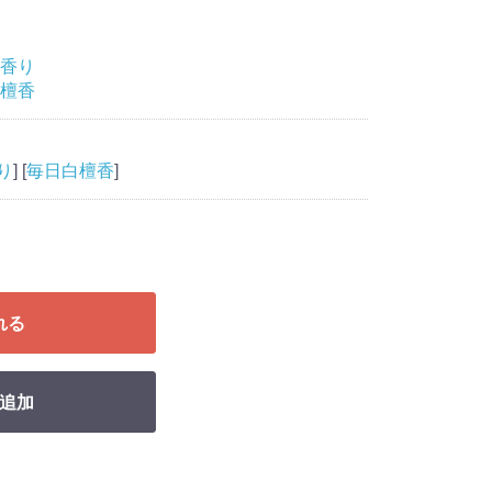
香り
檀香
り
] [
毎日白檀香
]
れる
追加