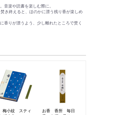
。音楽や読書を楽しむ際に。
に焚き終えると、ほのかに漂う残り香が楽しめ
に香りが漂うよう、少し離れたところで焚く
 梅小紋 スティ
お香 香所 毎日