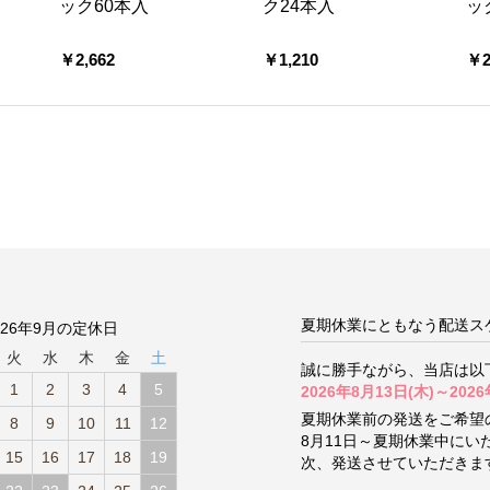
ック60本入
ク24本入
ッ
￥2,662
￥1,210
￥2
夏期休業にともなう配送ス
026年9月の定休日
火
水
木
金
土
誠に勝手ながら、当店は以
1
2
3
4
5
2026年8月13日(木)～2026
夏期休業前の発送をご希望
8
9
10
11
12
8月11日～夏期休業中に
15
16
17
18
19
次、発送させていただきま