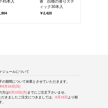
ク45本入
香 白檀の香りステ
ィック30本入
,904
￥2,420
ケジュールについて
下の期間について
休業とさせていただきます。
年8月16日(日)
の方は
8月10日(月)
までにご注文下さいませ。
いただきましたご注文につきましては、
8月18日
より順
す。