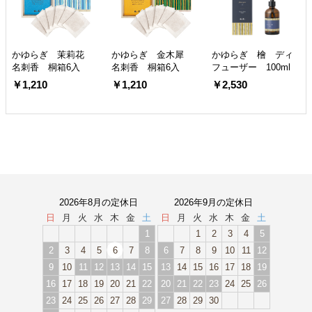
かゆらぎ 茉莉花
かゆらぎ 金木犀
かゆらぎ 檜 ディ
名刺香 桐箱6入
名刺香 桐箱6入
フューザー 100ml
￥1,210
￥1,210
￥2,530
2026年8月の定休日
2026年9月の定休日
日
月
火
水
木
金
土
日
月
火
水
木
金
土
1
1
2
3
4
5
2
3
4
5
6
7
8
6
7
8
9
10
11
12
9
10
11
12
13
14
15
13
14
15
16
17
18
19
16
17
18
19
20
21
22
20
21
22
23
24
25
26
23
24
25
26
27
28
29
27
28
29
30