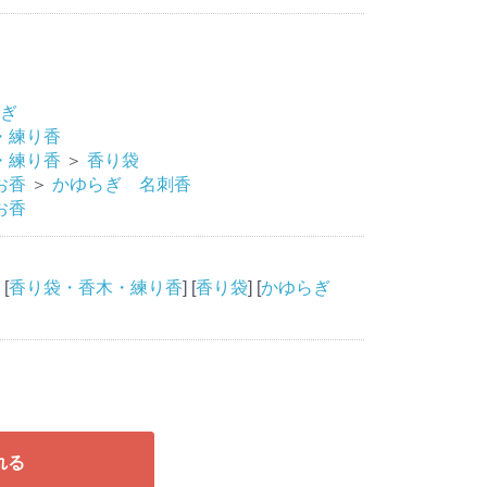
ぎ
・練り香
・練り香
＞
香り袋
お香
＞
かゆらぎ 名刺香
お香
 [
香り袋・香木・練り香
] [
香り袋
] [
かゆらぎ
れる