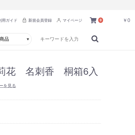
￥0
利用ガイド
新規会員登録
マイページ
0
莉花 名刺香 桐箱6入
ーを見る