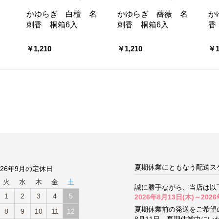
花
かゆらぎ 白檀 名
かゆらぎ 薔薇 名
か
刺香 桐箱6入
刺香 桐箱6入
香
￥1,210
￥1,210
￥1
夏期休業にともなう配送ス
026年9月の定休日
火
水
木
金
土
誠に勝手ながら、当店は以
1
2
3
4
5
2026年8月13日(木)～2026
夏期休業前の発送をご希望
8
9
10
11
12
8月11日～夏期休業中に