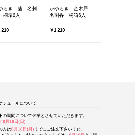
ゆらぎ 藤 名刺
かゆらぎ 金木犀
 桐箱6入
名刺香 桐箱6入
,210
￥1,210
ケジュールについて
下の期間について
休業とさせていただきます。
年8月16日(日)
の方は
8月10日(月)
までにご注文下さいませ。
いただきましたご注文につきましては、
8月18日
より順