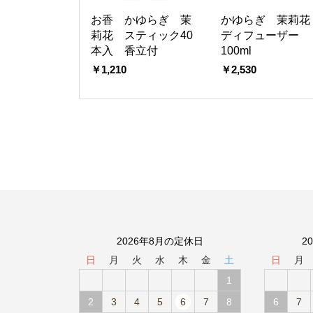
お香 かゆらぎ 茉
かゆらぎ 茉莉
莉花 スティック40
ディフューザー
本入 香立付
100ml
￥1,210
￥2,530
2026年8月の定休日
2
日
月
火
水
木
金
土
日
月
1
2
3
4
5
6
7
8
6
7