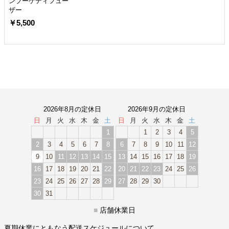
ンブーケディフュー
ザー
￥5,500
2026年8月の定休日
2026年9月の定休日
日
月
火
水
木
金
土
日
月
火
水
木
金
土
1
1
2
3
4
5
2
3
4
5
6
7
8
6
7
8
9
10
11
12
9
10
11
12
13
14
15
13
14
15
16
17
18
19
16
17
18
19
20
21
22
20
21
22
23
24
25
26
23
24
25
26
27
28
29
27
28
29
30
30
31
■
店舗休業日
夏期休業にともなう配送スケジュールについて