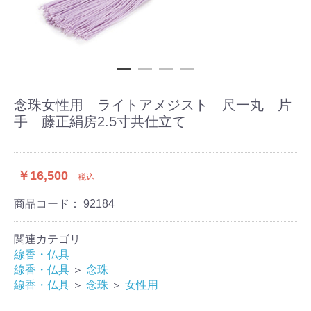
念珠女性用 ライトアメジスト 尺一丸 片
手 藤正絹房2.5寸共仕立て
￥16,500
税込
商品コード：
92184
関連カテゴリ
線香・仏具
線香・仏具
＞
念珠
線香・仏具
＞
念珠
＞
女性用