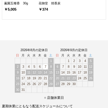
薫園五種香 30g
花御堂 焼香炭
￥5,005
￥374
2026年8月の定休日
2026年9月の定休日
日
月
火
水
木
金
土
日
月
火
水
木
金
土
1
1
2
3
4
5
2
3
4
5
6
7
8
6
7
8
9
10
11
12
9
10
11
12
13
14
15
13
14
15
16
17
18
19
16
17
18
19
20
21
22
20
21
22
23
24
25
26
23
24
25
26
27
28
29
27
28
29
30
30
31
■
店舗休業日
夏期休業にともなう配送スケジュールについて