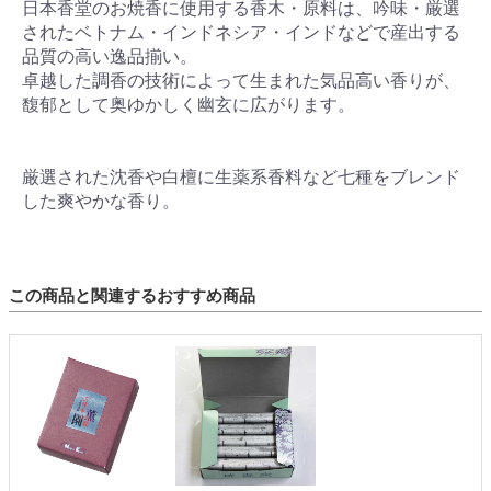
日本香堂のお焼香に使用する香木・原料は、吟味・厳選
されたベトナム・インドネシア・インドなどで産出する
品質の高い逸品揃い。
卓越した調香の技術によって生まれた気品高い香りが、
馥郁として奥ゆかしく幽玄に広がります。
厳選された沈香や白檀に生薬系香料など七種をブレンド
した爽やかな香り。
この商品と関連するおすすめ商品