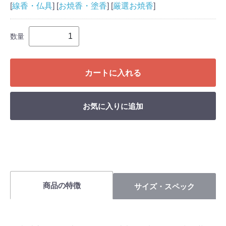
[
線香・仏具
] [
お焼香・塗香
] [
厳選お焼香
]
数量
カートに入れる
お気に入りに追加
商品の特徴
サイズ・スペック