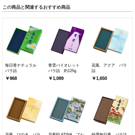
この商品と関連するおすすめ商品
毎日香ナチュラル
青雲バイオレット
花風 アクア バラ
バラ詰
バラ詰 約125g
詰
￥968
￥1,089
￥1,650
花風 ひのき バラ
花風PLATINA ブル
特選毎日香 バラ詰