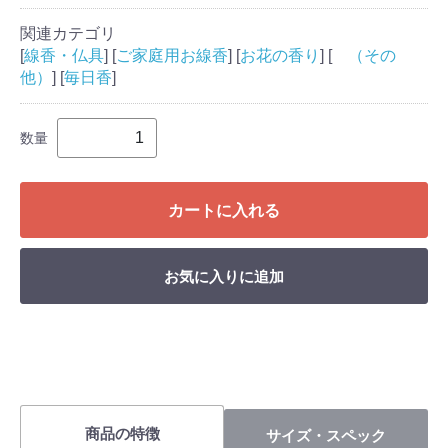
関連カテゴリ
[
線香・仏具
] [
ご家庭用お線香
] [
お花の香り
] [
（その
他）
] [
毎日香
]
数量
カートに入れる
お気に入りに追加
商品の特徴
サイズ・スペック