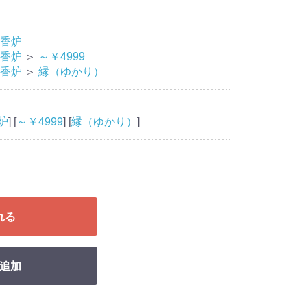
香炉
香炉
＞
～￥4999
香炉
＞
縁（ゆかり）
炉
] [
～￥4999
] [
縁（ゆかり）
]
れる
追加