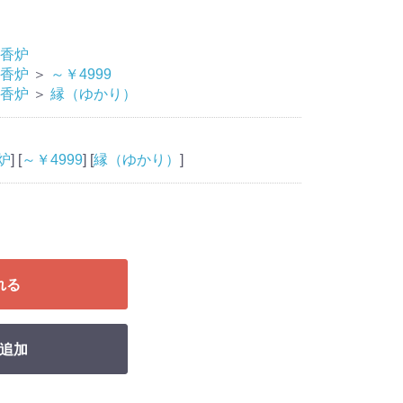
香炉
香炉
＞
～￥4999
香炉
＞
縁（ゆかり）
炉
] [
～￥4999
] [
縁（ゆかり）
]
れる
追加