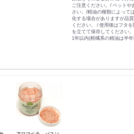
ご注意ください。/ ペット
さい。/精油の種類によって
化する場合がありますが品質
ください。 / 使用後はフ
を立てて保存してください。
1年以内(柑橘系の精油は半
サ
アロマベラ バスソ