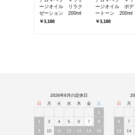
ージオイル リラク
ージオイル ボデ
ゼーション 200ml
ートーン 200ml
￥3,168
￥3,168
2026年8月の定休日
2
日
月
火
水
木
金
土
日
月
1
2
3
4
5
6
7
8
6
7
9
10
11
12
13
14
15
13
14