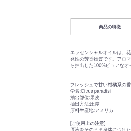
商品の特徴
エッセンシャルオイルは、花
発性の芳香物質です。アロマ
ら抽出した100%ピュアなオ
フレッシュで甘い柑橘系の香
学名:Citrus paradisi
抽出部位:果皮
抽出方法:圧搾
原料生産地:アメリカ
[ご使用上の注意]
原液をそのまま身体につけた