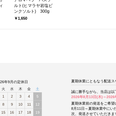
ィ
ルト(ヒマラヤ岩塩ピ
ンクソルト) 300g
￥1,650
夏期休業にともなう配送ス
026年9月の定休日
火
水
木
金
土
誠に勝手ながら、当店は以
1
2
3
4
5
2026年8月13日(木)～2026
夏期休業前の発送をご希望
8
9
10
11
12
8月11日～夏期休業中に
15
16
17
18
19
次、発送させていただきま