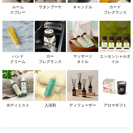
ルーム
ラタンブーケ
キャンドル
カード
スプレー
フレグランス
ハンド
カー
マッサージ
エッセンシャルオ
クリーム
フレグランス
オイル
イル
ボディミスト
入浴剤
ディフューザー
アロマギフト