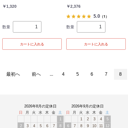
￥1,320
￥2,376
5.0
（1）
数量
数量
カートに入れる
カートに入れる
最初へ
前へ
...
4
5
6
7
8
2026年8月の定休日
2026年9月の定休日
日
月
火
水
木
金
土
日
月
火
水
木
金
土
1
1
2
3
4
5
2
3
4
5
6
7
8
6
7
8
9
10
11
12