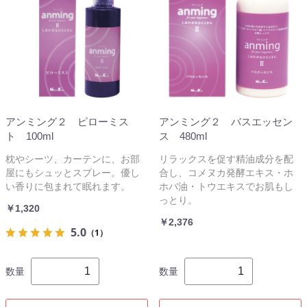
アンミング２ ピローミス
アンミング２ バスエッセン
ト 100ml
ス 480ml
枕やシーツ、カーテンに、お部
リラックスを促す精油成分を配
屋にもシュッとスプレー。優し
合し、コメヌカ発酵エキス・ホ
い香りに包まれて眠れます。
ホバ油・トウエキスでお肌もし
っとり。
￥1,320
￥2,376
5.0
（1）
数量
数量