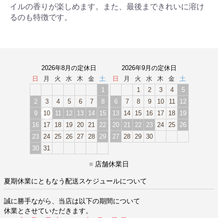
イルの香りが楽しめます。また、最後まできれいに溶け
るのも特徴です。
2026年8月の定休日
2026年9月の定休日
日
月
火
水
木
金
土
日
月
火
水
木
金
土
1
1
2
3
4
5
2
3
4
5
6
7
8
6
7
8
9
10
11
12
9
10
11
12
13
14
15
13
14
15
16
17
18
19
16
17
18
19
20
21
22
20
21
22
23
24
25
26
23
24
25
26
27
28
29
27
28
29
30
30
31
■
店舗休業日
夏期休業にともなう配送スケジュールについて
誠に勝手ながら、当店は以下の期間について
休業とさせていただきます。