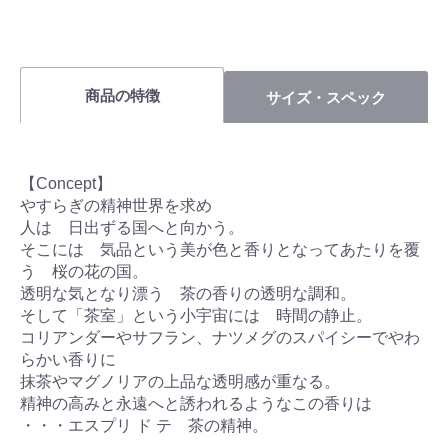
商品の特徴
サイズ・スペック
【Concept】
やすらぎの精神世界を求め
人は 日出ずる国へと向かう。
そこには 気品という美が色と香りとなってあたりを覆
う 桜の花の国。
透明な気となり漂う 茶の香りの透明な調和。
そして「茶室」という小宇宙には 時間の静止。
コリアンダーやサフラン、ナツメグのスパイシーでやわ
らかい香りに
抹茶やマグノリアの上品な透明感が重なる。
精神の高みと永遠へと誘われるようなこの香りは
・・・エスプリ ド テ 茶の精神。