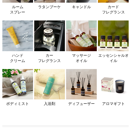
ルーム
ラタンブーケ
キャンドル
カード
スプレー
フレグランス
ハンド
カー
マッサージ
エッセンシャルオ
クリーム
フレグランス
オイル
イル
ボディミスト
入浴剤
ディフューザー
アロマギフト