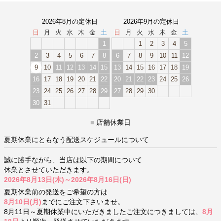
2026年8月の定休日
2026年9月の定休日
日
月
火
水
木
金
土
日
月
火
水
木
金
土
1
1
2
3
4
5
2
3
4
5
6
7
8
6
7
8
9
10
11
12
9
10
11
12
13
14
15
13
14
15
16
17
18
19
16
17
18
19
20
21
22
20
21
22
23
24
25
26
23
24
25
26
27
28
29
27
28
29
30
30
31
■
店舗休業日
夏期休業にともなう配送スケジュールについて
誠に勝手ながら、当店は以下の期間について
休業とさせていただきます。
2026年8月13日(木)～2026年8月16日(日)
夏期休業前の発送をご希望の方は
8月10日(月)
までにご注文下さいませ。
8月11日～夏期休業中にいただきましたご注文につきましては、
8月