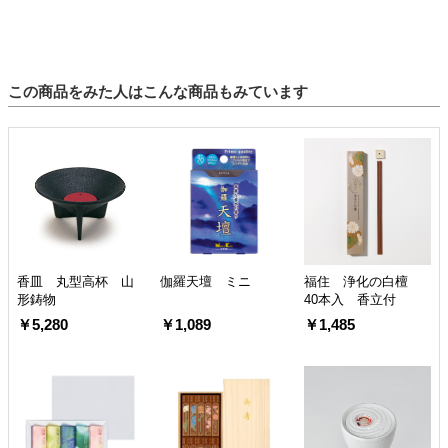
この商品をみた人はこんな商品もみています
香皿 丸型高杯 山
伽羅天壇 ミニ
福住 浄化の白檀
形鋳物
40本入 香立付
￥5,280
￥1,089
￥1,485