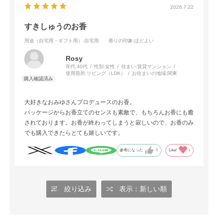
2026.7.22
すきしゅうのお香
用途（自宅用・ギフト用）
:自宅用
香りの印象
:ほどよい
Rosy
年代:
40代
性別:
女性
住まい:
賃貸マンション
使用箇所:
リビング（LDK）
お住まいの地域:
関東
大好きなおみゆさんプロデュースのお香。
パッケージからお香立てのセンスも素敵で、もちろんお香にも癒
されております。お香が終わってしまうと寂しいので、お香のみ
でも購入できたらとても嬉しいです。
参考になった
0
Like!
1
絞り込み
表示：新しい順