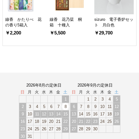
線香 かたりべ 花
線香 花乃栞 桐
sizuro 電子香炉セッ
の香り5箱入
箱 十種入
ト 月白色
￥2,200
￥5,500
￥29,700
2026年8月の定休日
2026年9月の定休日
日
月
火
水
木
金
土
日
月
火
水
木
金
土
1
1
2
3
4
5
2
3
4
5
6
7
8
6
7
8
9
10
11
12
9
10
11
12
13
14
15
13
14
15
16
17
18
19
16
17
18
19
20
21
22
20
21
22
23
24
25
26
23
24
25
26
27
28
29
27
28
29
30
30
31