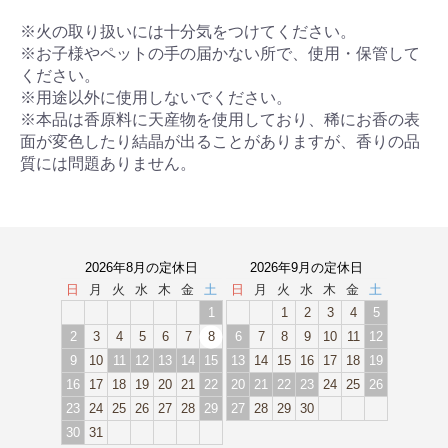
※火の取り扱いには十分気をつけてください。
※お子様やペットの手の届かない所で、使用・保管して
ください。
※用途以外に使用しないでください。
※本品は香原料に天産物を使用しており、稀にお香の表
面が変色したり結晶が出ることがありますが、香りの品
質には問題ありません。
2026年8月の定休日
2026年9月の定休日
日
月
火
水
木
金
土
日
月
火
水
木
金
土
1
1
2
3
4
5
2
3
4
5
6
7
8
6
7
8
9
10
11
12
9
10
11
12
13
14
15
13
14
15
16
17
18
19
16
17
18
19
20
21
22
20
21
22
23
24
25
26
23
24
25
26
27
28
29
27
28
29
30
30
31