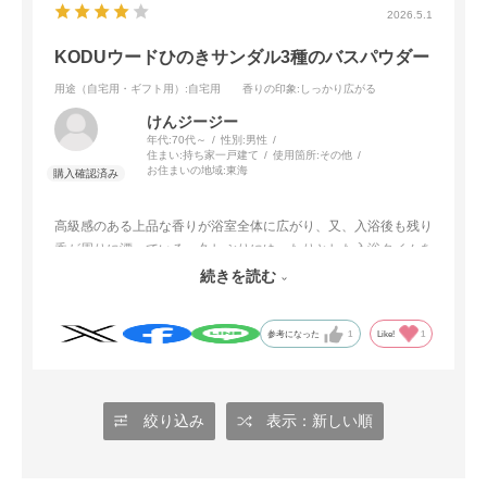
2026.5.1
KODUウードひのきサンダル3種のバスパウダー
用途（自宅用・ギフト用）
:自宅用
香りの印象
:しっかり広がる
けんジージー
年代:
70代～
性別:
男性
住まい:
持ち家一戸建て
使用箇所:
その他
お住まいの地域:
東海
高級感のある上品な香りが浴室全体に広がり、又、入浴後も残り
香が周りに漂っている。久しぶりにゆったりとした入浴タイムを
味わいました。ただ、ウードアンバーは香りが強すぎるかな、と
続きを読む
思うが週一ぐらいでこれらバスパウダーを楽しんでいきたい。
参考になった
1
Like!
1
絞り込み
表示：新しい順