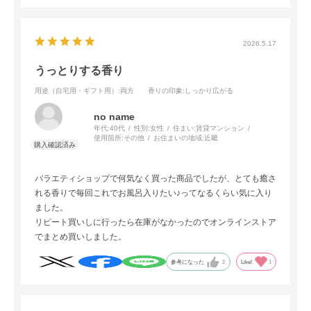
2026.5.17
うっとりする香り
用途（自宅用・ギフト用）
:両方
香りの印象
:しっかり広がる
no name
年代:
40代
性別:
女性
住まい:
賃貸マンション
使用箇所:
その他
お住まいの地域:
近畿
バラエティショップで何気なく買った商品でしたが、とても癒さ
れる香りで毎回これでお風呂入りたい♪ってなるくらい気に入り
ました。
リピート買いしに行ったら在庫がなかったのでオンラインストア
でまとめ買いしました。
参考になった
2
Like!
1