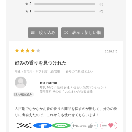
★
2
(0)
★
1
(0)
絞り込み
表示：新しい順
2026.7.5
好みの香りを見つけれた
用途（自宅用・ギフト用）
:自宅用
香りの印象
:ほどよい
no name
年代:
20代
性別:
女性
住まい:
賃貸マンション
使用箇所:
その他
お住まいの地域:
近畿
入浴剤でなかなかお香の香りの商品を探すのが難しく、好みの香
りに出会えたので、これからも使わせてもらいます！
参考になった
0
Like!
0