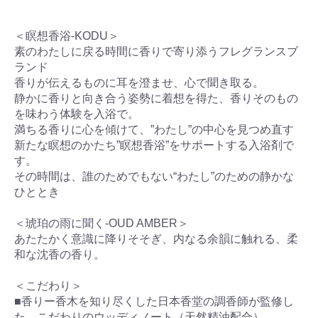
＜瞑想香浴-KODU＞
素のわたしに戻る時間に香りで寄り添うフレグランスブ
ランド
香りが伝えるものに耳を澄ませ、心で聞き取る。
静かに香りと向き合う姿勢に着想を得た、香りそのもの
を味わう体験を入浴で。
満ちる香りに心を傾けて、”わたし”の中心を見つめ直す
新たな瞑想のかたち”瞑想香浴”をサポートする入浴剤で
す。
その時間は、誰のためでもない“わたし”のための静かな
ひととき
＜琥珀の雨に聞く-OUD AMBER＞
あたたかく意識に降りそそぎ、内なる余韻に触れる、柔
和な沈香の香り。
＜こだわり＞
■香りー香木を知り尽くした日本香堂の調香師が監修し
た、こだわりのウッディノート（天然精油配合）