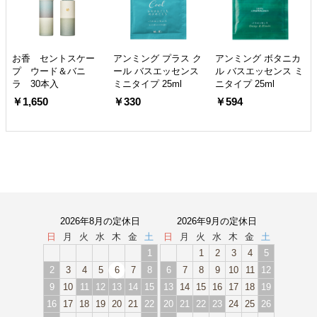
お香 セントスケー
アンミング プラス ク
アンミング ボタニカ
プ ウード＆バニ
ール バスエッセンス
ル バスエッセンス ミ
ラ 30本入
ミニタイプ 25ml
ニタイプ 25ml
￥1,650
￥330
￥594
2026年8月の定休日
2026年9月の定休日
日
月
火
水
木
金
土
日
月
火
水
木
金
土
1
1
2
3
4
5
2
3
4
5
6
7
8
6
7
8
9
10
11
12
9
10
11
12
13
14
15
13
14
15
16
17
18
19
16
17
18
19
20
21
22
20
21
22
23
24
25
26