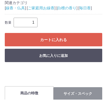
関連カテゴリ
[
線香・仏具
] [
ご家庭用お線香
] [
白檀の香り
] [
毎日香
]
数量
カートに入れる
お気に入りに追加
商品の特徴
サイズ・スペック