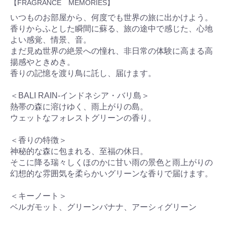
【FRAGRANCE MEMORIES】
いつものお部屋から、何度でも世界の旅に出かけよう。
香りからふとした瞬間に蘇る、旅の途中で感じた、心地
よい感覚、情景、音。
まだ見ぬ世界の絶景への憧れ、非日常の体験に高まる高
揚感やときめき。
香りの記憶を渡り鳥に託し、届けます。
＜BALI RAIN-インドネシア・バリ島＞
熱帯の森に溶けゆく、雨上がりの島。
ウェットなフォレストグリーンの香り。
＜香りの特徴＞
神秘的な森に包まれる、至福の休日。
そこに降る瑞々しくほのかに甘い雨の景色と雨上がりの
幻想的な雰囲気を柔らかいグリーンな香りで届けます。
＜キーノート＞
ベルガモット、グリーンバナナ、アーシィグリーン