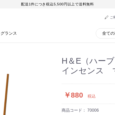
配送1件につき税込5,500円以上で送料無料
ご
レグランス
H＆E（ハー
インセンス 
￥880
税込
商品コード：
70006