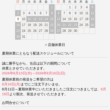
日
月
火
水
木
金
土
日
月
火
水
木
金
土
1
1
2
3
4
5
2
3
4
5
6
7
8
6
7
8
9
10
11
12
9
10
11
12
13
14
15
13
14
15
16
17
18
19
16
17
18
19
20
21
22
20
21
22
23
24
25
26
23
24
25
26
27
28
29
27
28
29
30
30
31
■
店舗休業日
夏期休業にともなう配送スケジュールについて
誠に勝手ながら、当店は以下の期間について
休業とさせていただきます。
2026年8月13日(木)～2026年8月16日(日)
夏期休業前の発送をご希望の方は
8月10日(月)
までにご注文下さいませ。
8月11日～夏期休業中にいただきましたご注文につきましては、
8月
18日
より順次、発送させていただきます。
お問合せについて