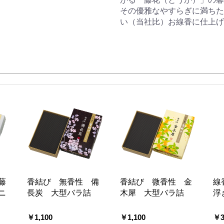
その優雅なやすらぎに満ちた
い（当社比）お線香に仕上げ
藤
香結び 無香性 備
香結び 微香性 金
線
ニ
長炭 大型バラ詰
木犀 大型バラ詰
浮
￥1,100
￥1,100
￥3