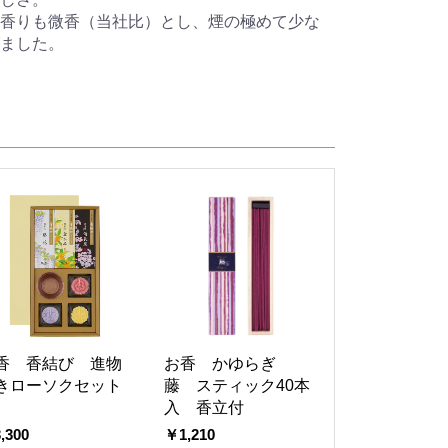
香りも微香（当社比）とし、煙の極めて少な
ました。
香 香結び 進物
お香 かゆらぎ
きローソクセット
藤 スティック40本
入 香立付
,300
￥1,210