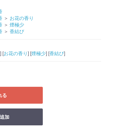
香
香
＞
お花の香り
香
＞
煙極少
香
＞
香結び
] [
お花の香り
] [
煙極少
] [
香結び
]
れる
追加