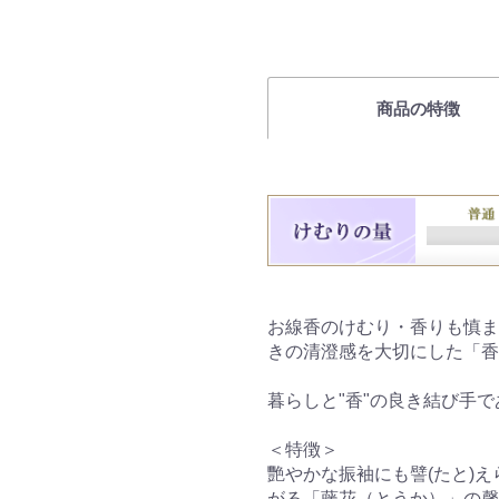
商品の特徴
お線香のけむり・香りも慎ま
きの清澄感を大切にした「香
暮らしと"香"の良き結び手
＜特徴＞
艷やかな振袖にも譬(たと)
がる「藤花（とうか）」の馨