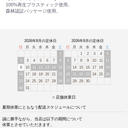
100%再生プラスティック使用。
森林認証パッケージ使用。
2026年8月の定休日
2026年9月の定休日
日
月
火
水
木
金
土
日
月
火
水
木
金
土
1
1
2
3
4
5
2
3
4
5
6
7
8
6
7
8
9
10
11
12
9
10
11
12
13
14
15
13
14
15
16
17
18
19
16
17
18
19
20
21
22
20
21
22
23
24
25
26
23
24
25
26
27
28
29
27
28
29
30
30
31
■
店舗休業日
夏期休業にともなう配送スケジュールについて
誠に勝手ながら、当店は以下の期間について
休業とさせていただきます。