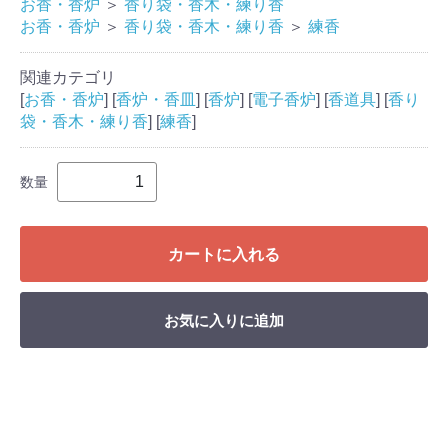
お香・香炉
＞
香り袋・香木・練り香
お香・香炉
＞
香り袋・香木・練り香
＞
練香
関連カテゴリ
[
お香・香炉
] [
香炉・香皿
] [
香炉
] [
電子香炉
] [
香道具
] [
香り
袋・香木・練り香
] [
練香
]
数量
カートに入れる
お気に入りに追加