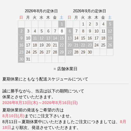
2026年8月の定休日
2026年9月の定休日
日
月
火
水
木
金
土
日
月
火
水
木
金
土
1
1
2
3
4
5
2
3
4
5
6
7
8
6
7
8
9
10
11
12
9
10
11
12
13
14
15
13
14
15
16
17
18
19
16
17
18
19
20
21
22
20
21
22
23
24
25
26
23
24
25
26
27
28
29
27
28
29
30
30
31
■
店舗休業日
夏期休業にともなう配送スケジュールについて
誠に勝手ながら、当店は以下の期間について
休業とさせていただきます。
2026年8月13日(木)～2026年8月16日(日)
夏期休業前の発送をご希望の方は
8月10日(月)
までにご注文下さいませ。
8月11日～夏期休業中にいただきましたご注文につきましては、
8月
18日
より順次、発送させていただきます。