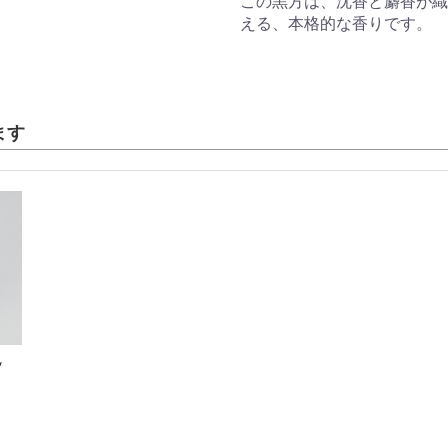
この黒方は、沈香と麝香が織
える、本格的な香りです。
ます
ッ