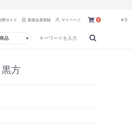
￥0
利用ガイド
新規会員登録
マイページ
0
香 黒方