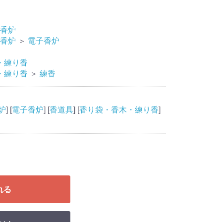
香炉
香炉
＞
電子香炉
・練り香
・練り香
＞
練香
炉
] [
電子香炉
] [
香道具
] [
香り袋・香木・練り香
]
れる