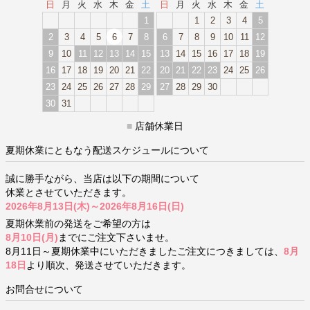
日
月
火
水
木
金
土
日
月
火
水
木
金
土
1
1
2
3
4
5
2
3
4
5
6
7
8
6
7
8
9
10
11
12
9
10
11
12
13
14
15
13
14
15
16
17
18
19
16
17
18
19
20
21
22
20
21
22
23
24
25
26
23
24
25
26
27
28
29
27
28
29
30
30
31
■
店舗休業日
夏期休業にともなう配送スケジュールについて
誠に勝手ながら、当店は以下の期間について
休業とさせていただきます。
2026年8月13日(木)～2026年8月16日(日)
夏期休業前の発送をご希望の方は
8月10日(月)
までにご注文下さいませ。
8月11日～夏期休業中にいただきましたご注文につきましては、
8月
18日
より順次、発送させていただきます。
お問合せについて