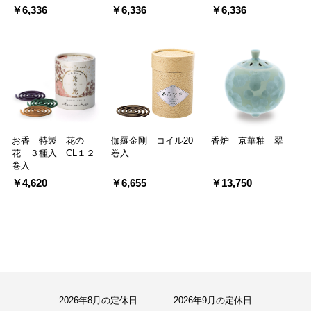
￥6,336
￥6,336
￥6,336
お香 特製 花の
伽羅金剛 コイル20
香炉 京華釉 翠
花 ３種入 CL１２
巻入
巻入
￥4,620
￥6,655
￥13,750
2026年8月の定休日
2026年9月の定休日