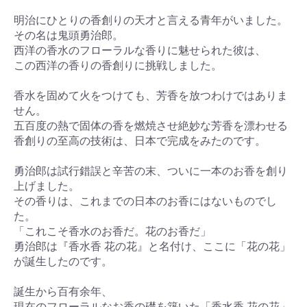
明治にひとりの香創りの天才と言える青年がいました。
その名は鬼頭勇治郎。
西洋の香水のフローラルな香りに魅せられた彼は、
この西洋の香りの香創りに挑戦しました。
香水を固めて火をつけても、芳香を放つわけではありま
せん。
五百度の熱で固体の香を燃焼させ絶妙な芳香を漂わせる
香創りの至高の技術は、日本で完成をみたのです。
勇治郎は試行錯誤と辛苦の末、ついに一本のお香を創り
上げました。
その香りは、これまでの日本のお香にはないものでし
た。
「これこそ香水のお香だ。花のお香だ」
勇治郎は『香水香 花の花』と名付け、ここに「花の花」
が誕生したのです。
誕生から百有余年、
現在のフローラルなお香の礎を築いた「香水香 花の花」