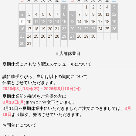
日
月
火
水
木
金
土
日
月
火
水
木
金
土
1
1
2
3
4
5
2
3
4
5
6
7
8
6
7
8
9
10
11
12
9
10
11
12
13
14
15
13
14
15
16
17
18
19
16
17
18
19
20
21
22
20
21
22
23
24
25
26
23
24
25
26
27
28
29
27
28
29
30
30
31
■
店舗休業日
夏期休業にともなう配送スケジュールについて
誠に勝手ながら、当店は以下の期間について
休業とさせていただきます。
2026年8月13日(木)～2026年8月16日(日)
夏期休業前の発送をご希望の方は
8月10日(月)
までにご注文下さいませ。
8月11日～夏期休業中にいただきましたご注文につきましては、
8月
18日
より順次、発送させていただきます。
お問合せについて