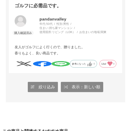
ゴルフに必需品です。
pandanvalley
年代:
50代
性別:
男性
住まい:
持ち家マンション
使用箇所:
リビング（LDK）
お住まいの地域:
関東
友人がゴルフによく行くので、贈りました。
香りもよく、良い商品です。
参考になった
0
Like!
0
絞り込み
表示：新しい順