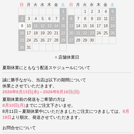
日
月
火
水
木
金
土
日
月
火
水
木
金
土
1
1
2
3
4
5
2
3
4
5
6
7
8
6
7
8
9
10
11
12
9
10
11
12
13
14
15
13
14
15
16
17
18
19
16
17
18
19
20
21
22
20
21
22
23
24
25
26
23
24
25
26
27
28
29
27
28
29
30
30
31
■
店舗休業日
夏期休業にともなう配送スケジュールについて
誠に勝手ながら、当店は以下の期間について
休業とさせていただきます。
2026年8月13日(木)～2026年8月16日(日)
夏期休業前の発送をご希望の方は
8月10日(月)
までにご注文下さいませ。
8月11日～夏期休業中にいただきましたご注文につきましては、
8月
18日
より順次、発送させていただきます。
お問合せについて