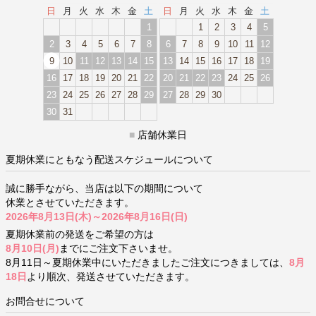
日
月
火
水
木
金
土
日
月
火
水
木
金
土
1
1
2
3
4
5
2
3
4
5
6
7
8
6
7
8
9
10
11
12
9
10
11
12
13
14
15
13
14
15
16
17
18
19
16
17
18
19
20
21
22
20
21
22
23
24
25
26
23
24
25
26
27
28
29
27
28
29
30
30
31
■
店舗休業日
夏期休業にともなう配送スケジュールについて
誠に勝手ながら、当店は以下の期間について
休業とさせていただきます。
2026年8月13日(木)～2026年8月16日(日)
夏期休業前の発送をご希望の方は
8月10日(月)
までにご注文下さいませ。
8月11日～夏期休業中にいただきましたご注文につきましては、
8月
18日
より順次、発送させていただきます。
お問合せについて