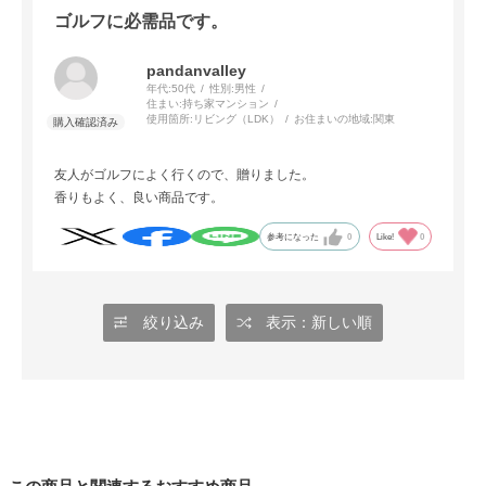
ゴルフに必需品です。
pandanvalley
年代:
50代
性別:
男性
住まい:
持ち家マンション
使用箇所:
リビング（LDK）
お住まいの地域:
関東
友人がゴルフによく行くので、贈りました。
香りもよく、良い商品です。
参考になった
0
Like!
0
絞り込み
表示：新しい順