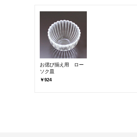
お偲び揃え用 ロー
ソク皿
￥924