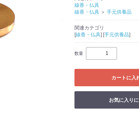
線香・仏具
線香・仏具
＞
手元供養品
関連カテゴリ
[
線香・仏具
] [
手元供養品
]
数量
カートに入
お気に入りに