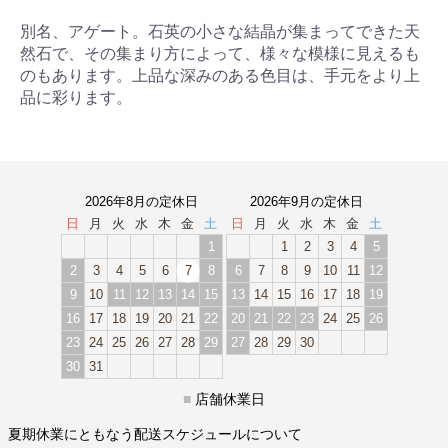
別名、アゲート。石英の小さな結晶が集まってできた天
然石で、その集まり方によって、様々な模様に見えるも
のもあります。上品な深みのある色目は、手元をより上
品に彩ります。
2026年8月の定休日
2026年9月の定休日
日
月
火
水
木
金
土
日
月
火
水
木
金
土
1
1
2
3
4
5
2
3
4
5
6
7
8
6
7
8
9
10
11
12
9
10
11
12
13
14
15
13
14
15
16
17
18
19
16
17
18
19
20
21
22
20
21
22
23
24
25
26
23
24
25
26
27
28
29
27
28
29
30
30
31
■
店舗休業日
夏期休業にともなう配送スケジュールについて