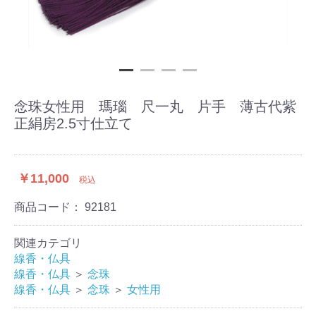
念珠女性用 瑪瑙 尺一丸 片手 薄古代紫
正絹房2.5寸仕立て
￥11,000
税込
商品コード：
92181
関連カテゴリ
線香・仏具
線香・仏具
＞
念珠
線香・仏具
＞
念珠
＞
女性用