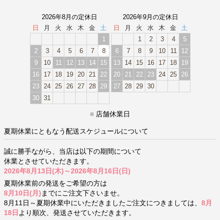
2026年8月の定休日
2026年9月の定休日
日
月
火
水
木
金
土
日
月
火
水
木
金
土
1
1
2
3
4
5
2
3
4
5
6
7
8
6
7
8
9
10
11
12
9
10
11
12
13
14
15
13
14
15
16
17
18
19
16
17
18
19
20
21
22
20
21
22
23
24
25
26
23
24
25
26
27
28
29
27
28
29
30
30
31
■
店舗休業日
夏期休業にともなう配送スケジュールについて
誠に勝手ながら、当店は以下の期間について
休業とさせていただきます。
2026年8月13日(木)～2026年8月16日(日)
夏期休業前の発送をご希望の方は
8月10日(月)
までにご注文下さいませ。
8月11日～夏期休業中にいただきましたご注文につきましては、
8月
18日
より順次、発送させていただきます。