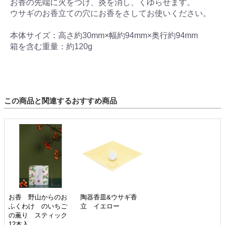
お香の先端に火をつけ、炎を消し、くゆらせます。
ウサギのお香立ての穴にお香をさしてお使いください。
本体サイズ：高さ約30mm×幅約94mm×奥行約94mm
箱を含む重量：約120g
この商品と関連するおすすめ商品
お香 野山からのお
陶器香皿&ウサギ香
ふくわけ のいちご
立 イエロー
の薫り スティック
12本入