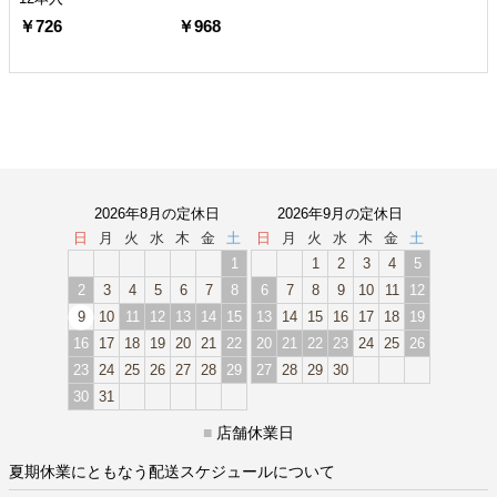
￥726
￥968
2026年8月の定休日
2026年9月の定休日
日
月
火
水
木
金
土
日
月
火
水
木
金
土
1
1
2
3
4
5
2
3
4
5
6
7
8
6
7
8
9
10
11
12
9
10
11
12
13
14
15
13
14
15
16
17
18
19
16
17
18
19
20
21
22
20
21
22
23
24
25
26
23
24
25
26
27
28
29
27
28
29
30
30
31
■
店舗休業日
夏期休業にともなう配送スケジュールについて