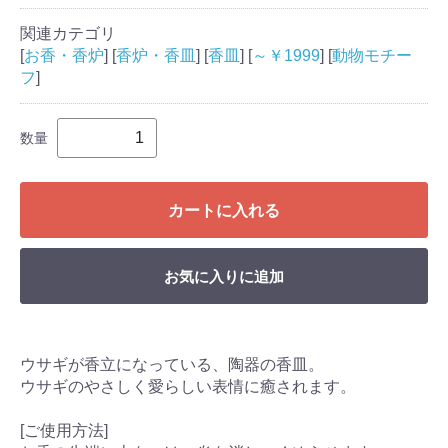
関連カテゴリ
[
お香・香炉
] [
香炉・香皿
] [
香皿
] [
～￥1999
] [
動物モチー
フ
]
数量
カートに入れる
お気に入りに追加
ウサギが香立になっている、陶器の香皿。
ウサギのやさしく愛らしい表情に癒されます。
[ご使用方法]