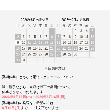
2026年8月の定休日
2026年9月の定休日
日
月
火
水
木
金
土
日
月
火
水
木
金
土
1
1
2
3
4
5
2
3
4
5
6
7
8
6
7
8
9
10
11
12
9
10
11
12
13
14
15
13
14
15
16
17
18
19
16
17
18
19
20
21
22
20
21
22
23
24
25
26
23
24
25
26
27
28
29
27
28
29
30
30
31
■
店舗休業日
夏期休業にともなう配送スケジュールについて
誠に勝手ながら、当店は以下の期間について
休業とさせていただきます。
2026年8月13日(木)～2026年8月16日(日)
夏期休業前の発送をご希望の方は
8月10日(月)
までにご注文下さいませ。