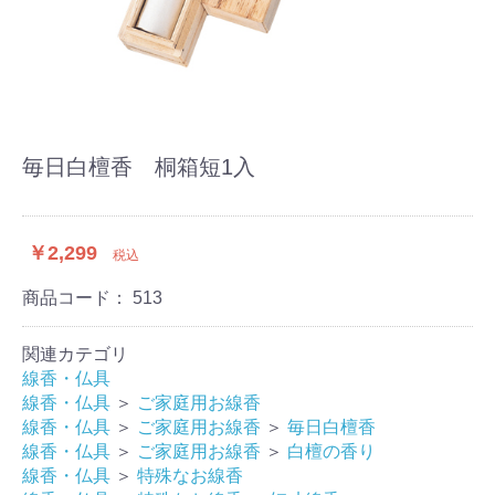
毎日白檀香 桐箱短1入
￥2,299
税込
商品コード：
513
関連カテゴリ
線香・仏具
線香・仏具
＞
ご家庭用お線香
線香・仏具
＞
ご家庭用お線香
＞
毎日白檀香
線香・仏具
＞
ご家庭用お線香
＞
白檀の香り
線香・仏具
＞
特殊なお線香