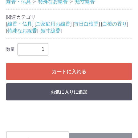
線香・仏具
＞
特殊なお線香
＞
短寸線香
関連カテゴリ
[
線香・仏具
] [
ご家庭用お線香
] [
毎日白檀香
] [
白檀の香り
]
[
特殊なお線香
] [
短寸線香
]
数量
カートに入れる
お気に入りに追加