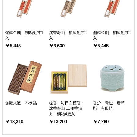
伽羅金剛 桐箱短寸1
沈香寿山 桐箱短寸1
伽羅金剛 桐箱短寸1
入
入
入
￥5,445
￥3,630
￥5,445
伽羅大観 バラ詰
線香 毎日白檀香・
香炉 青磁 唐草
沈香寿山 二種香揃
彫 有田焼
え 桐箱4把入
￥13,310
￥13,200
￥7,260