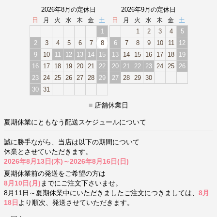
2026年8月の定休日
2026年9月の定休日
日
月
火
水
木
金
土
日
月
火
水
木
金
土
1
1
2
3
4
5
2
3
4
5
6
7
8
6
7
8
9
10
11
12
9
10
11
12
13
14
15
13
14
15
16
17
18
19
16
17
18
19
20
21
22
20
21
22
23
24
25
26
23
24
25
26
27
28
29
27
28
29
30
30
31
■
店舗休業日
夏期休業にともなう配送スケジュールについて
誠に勝手ながら、当店は以下の期間について
休業とさせていただきます。
2026年8月13日(木)～2026年8月16日(日)
夏期休業前の発送をご希望の方は
8月10日(月)
までにご注文下さいませ。
8月11日～夏期休業中にいただきましたご注文につきましては、
8月
18日
より順次、発送させていただきます。