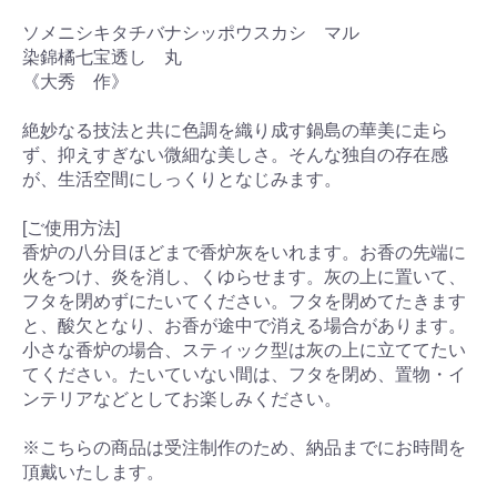
ソメニシキタチバナシッポウスカシ マル
染錦橘七宝透し 丸
《大秀 作》
絶妙なる技法と共に色調を織り成す鍋島の華美に走ら
ず、抑えすぎない微細な美しさ。そんな独自の存在感
が、生活空間にしっくりとなじみます。
[ご使用方法]
香炉の八分目ほどまで香炉灰をいれます。お香の先端に
火をつけ、炎を消し、くゆらせます。灰の上に置いて、
フタを閉めずにたいてください。フタを閉めてたきます
と、酸欠となり、お香が途中で消える場合があります。
小さな香炉の場合、スティック型は灰の上に立ててたい
てください。たいていない間は、フタを閉め、置物・イ
ンテリアなどとしてお楽しみください。
※こちらの商品は受注制作のため、納品までにお時間を
頂戴いたします。